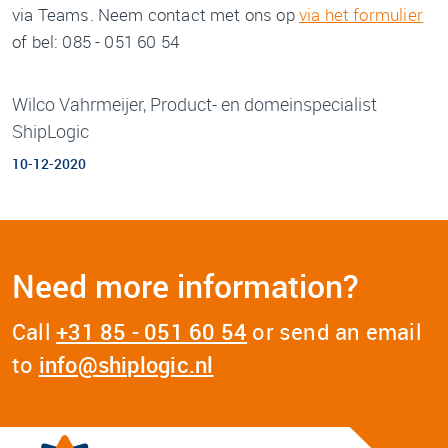
via Teams. Neem contact met ons op
via het formulier
of bel: 085 - 051 60 54
Wilco Vahrmeijer, Product- en domeinspecialist
ShipLogic
10-12-2020
Need more information?
Call
+31 85 - 051 60 54
or send an email
to
info@shiplogic.nl