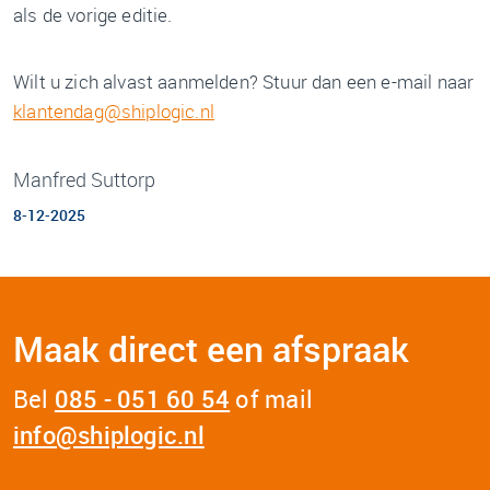
als de vorige editie.
Wilt u zich alvast aanmelden? Stuur dan een e-mail naar
klantendag@shiplogic.nl
Manfred Suttorp
8-12-2025
Maak direct een afspraak
Bel
085 - 051 60 54
of mail
info@shiplogic.nl