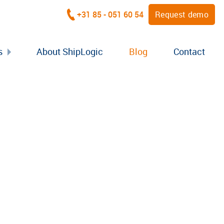
+31 85 - 051 60 54
Request demo
s
About ShipLogic
Blog
Contact