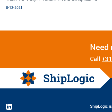
8-12-2021
Need 
Call
+31
ShipLogic i