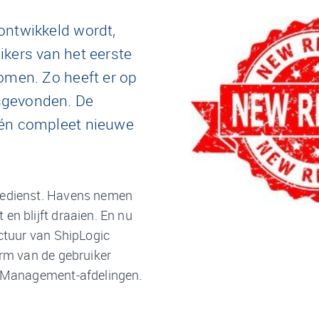
ontwikkeld wordt,
ikers van het eerste
omen. Zo heeft er op
sgevonden. De
 én compleet nieuwe
aredienst. Havens nemen
en blijft draaien. En nu
ectuur van ShipLogic
erm van de gebruiker
ie Management-afdelingen.