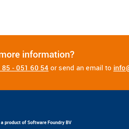
more information?
 85 - 051 60 54
or send an email to
info
s a product of Software Foundry BV