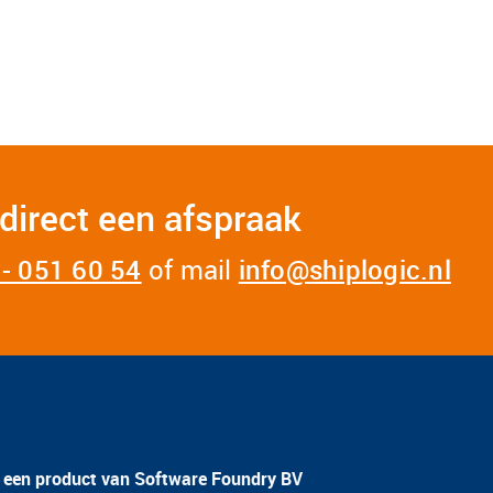
direct een afspraak
- 051 60 54
of mail
info@shiplogic.nl
s een product van Software Foundry BV