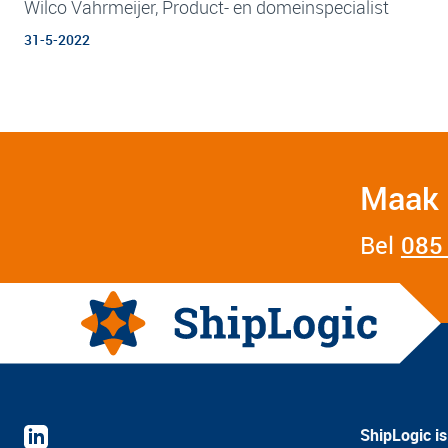
Wilco Vahrmeijer, Product- en domeinspecialist
31-5-2022
Maak 
Bel
085 
ShipLogic i