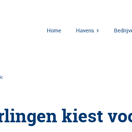
Home
Havens
Bedrijv
ic
rlingen kiest vo