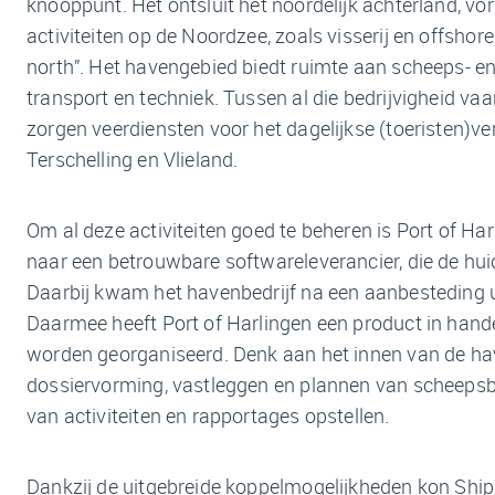
knooppunt. Het ontsluit het noordelijk achterland, vo
activiteiten op de Noordzee, zoals visserij en offshore,
north”. Het havengebied biedt ruimte aan scheeps- en 
transport en techniek. Tussen al die bedrijvigheid vaa
zorgen veerdiensten voor het dagelijkse (toeristen)ve
Terschelling en Vlieland.
Om al deze activiteiten goed te beheren is Port of Ha
naar een betrouwbare softwareleverancier, die de hui
Daarbij kwam het havenbedrijf na een aanbesteding ui
Daarmee heeft Port of Harlingen een product in han
worden georganiseerd. Denk aan het innen van de ha
dossiervorming, vastleggen en plannen van scheepsb
van activiteiten en rapportages opstellen.
Dankzij de uitgebreide koppelmogelijkheden kon Shi