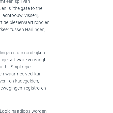
rmt een spil van
 en is “the gate to the
jachtbouw, visserij,
rt de pleziervaart rond en
rkeer tussen Harlingen,
rlingen gaan rondkijken
dige software vervangt.
t bij ShipLogic.
den waarmee veel kan
ven- en kadegelden,
ewegingen, registreren
pLogic naadloos worden