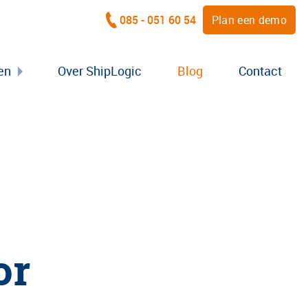
085 - 051 60 54
Plan een demo
en
Over ShipLogic
Blog
Contact
or