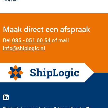
Maak direct een afspraak
Bel
085 - 051 60 54
of mail
info@shiplogic.nl