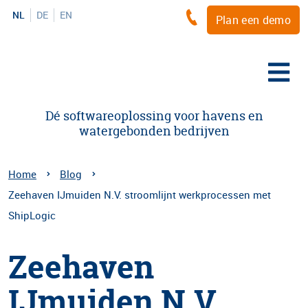
NL
DE
EN
Plan een demo
Dé softwareoplossing voor havens en
watergebonden bedrijven
Home
Blog
Zeehaven IJmuiden N.V. stroomlijnt werkprocessen met
ShipLogic
Zeehaven
IJmuiden N.V.