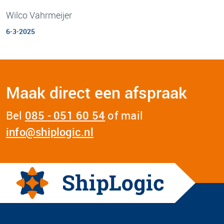
Wilco Vahrmeijer
6-3-2025
Maak direct een afspraak
Bel
085 - 051 60 54
of mail
info@shiplogic.nl