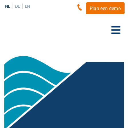
NL
DE
EN
Plan een demo